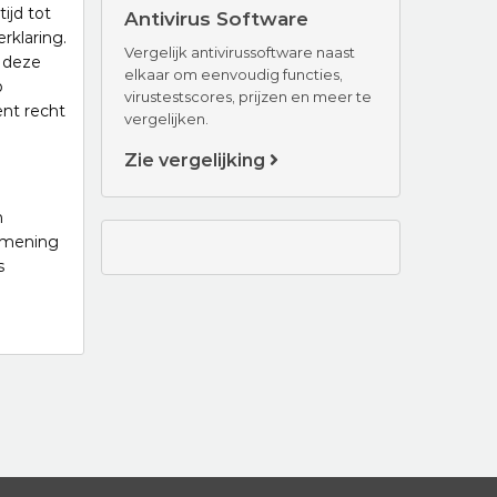
ijd tot
Antivirus Software
rklaring.
Vergelijk antivirussoftware naast
r deze
elkaar om eenvoudig functies,
p
virustestscores, prijzen en meer te
ent recht
vergelijken.
Zie vergelijking
n
 mening
s