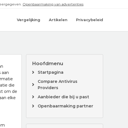
 weergegeven.
Openbaarmaking van advertenties
Vergelijking
Artikelen
Privacybeleid
Hoofdmenu
an
Startpagina
s aan
ormatie
Compare Antivirus
atie die
Providers
ikt om de
Aanbieder die bij u past
aan elke
Openbaarmaking partner
eem