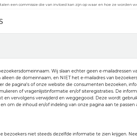
talen een commissie die van invloed kan zijn op waar en hoe ze worden
ezoekersdomeinnaam. Wij slaan echter geen e-mailadressen v
en alleen de domeinnaam, en NIET het e-mailadres van bezoeker
ver de pagina's of onze website die consumenten bezoeken, inf
ulieren of vragenlijstinformatie en/of siteregistraties. De inform
uikt en vervolgens verwijderd en weggegooid. Deze wordt gebru
en om de inhoud en/of indeling van onze pagina aan te passen 
e bezoekers niet steeds dezelfde informatie te zien krijgen. N