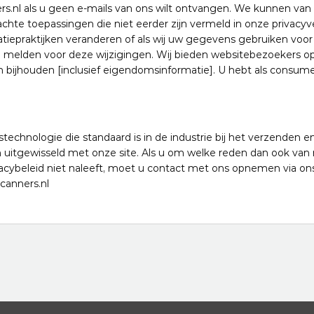
.nl als u geen e-mails van ons wilt ontvangen. We kunnen van t
chte toepassingen die niet eerder zijn vermeld in onze privacyve
tiepraktijken veranderen of als wij uw gegevens gebruiken voo
e melden voor deze wijzigingen. Wij bieden websitebezoekers o
n bijhouden [inclusief eigendomsinformatie]. U hebt als consum
gstechnologie die standaard is in de industrie bij het verzenden e
itgewisseld met onze site. Als u om welke reden dan ook van
vacybeleid niet naleeft, moet u contact met ons opnemen via on
canners.nl