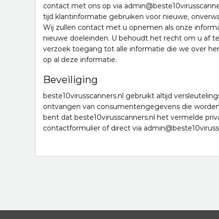
contact met ons op via admin@beste10virusscanners
tijd klantinformatie gebruiken voor nieuwe, onverwa
Wij zullen contact met u opnemen als onze informa
nieuwe doeleinden. U behoudt het recht om u af t
verzoek toegang tot alle informatie die we over he
op al deze informatie.
Beveiliging
beste10virusscanners.nl gebruikt altijd versleutelin
ontvangen van consumentengegevens die worden u
bent dat beste10virusscanners.nl het vermelde pri
contactformulier of direct via admin@beste10viruss