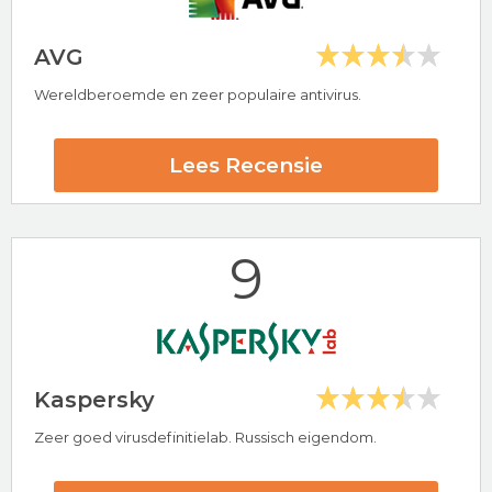
AVG
Wereldberoemde en zeer populaire antivirus.
Hoogtepunten
30 dagen-geld-terug-garantie
Lees Recensie
Populaire antivirus provider
Avast Beoordeling
9
Bezoek nu Avast
Kaspersky
Zeer goed virusdefinitielab. Russisch eigendom.
Hoogtepunten