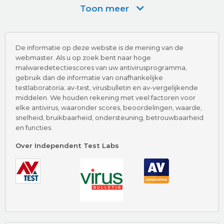
Toon meer
Bezoek nu Kaspersky
De informatie op deze website is de mening van de
webmaster. Als u op zoek bent naar hoge
malwaredetectiescores van uw antivirusprogramma,
gebruik dan de informatie van onafhankelijke
testlaboratoria; av-test, virusbulletin en av-vergelijkende
middelen. We houden rekening met veel factoren voor
Hoogtepunten
elke antivirus, waaronder scores, beoordelingen, waarde,
snelheid, bruikbaarheid, ondersteuning, betrouwbaarheid
Dedicated To Malware
en functies.
AV-Test Certified
Malwarebytes Beoordeling
Over Independent Test Labs
Bezoek nu Malwarebytes