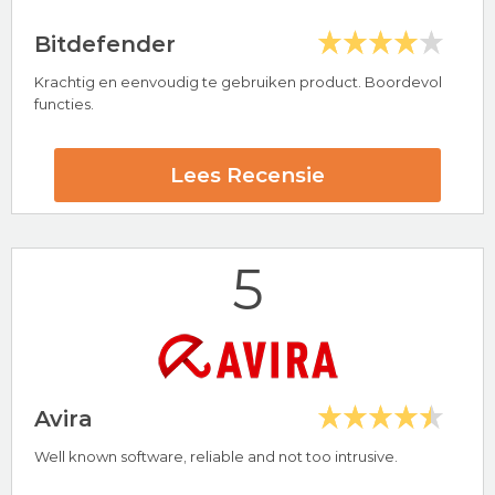
Bitdefender
Krachtig en eenvoudig te gebruiken product. Boordevol
Hoogtepunten
functies.
24/7 klantenservice
30 dagen-geld-terug-garantie
Lees Recensie
McAfee Beoordeling
5
Bezoek nu McAfee
Avira
Well known software, reliable and not too intrusive.
Hoogtepunten