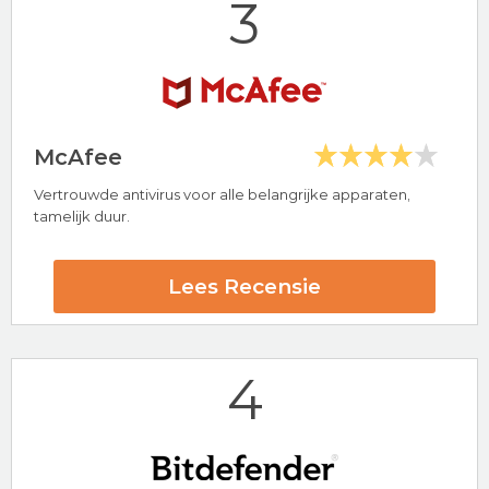
3
Bezoek nu Total AV
McAfee
Vertrouwde antivirus voor alle belangrijke apparaten,
Hoogtepunten
tamelijk duur.
24/7 klantenservice
30 dagen-geld-terug-garantie
Lees Recensie
PC Protect Beoordeling
4
Bezoek nu PC Protect