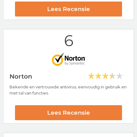
24/7 klantenservice
Lees Recensie
30 dagen-geld-terug-garantie
Bitdefender Beoordeling
6
Bezoek nu Bitdefender
Norton
Bekende en vertrouwde antivirus, eenvoudig in gebruik en
Hoogtepunten
met tal van functies.
30-Day Money Back Guarantee
AV-Test Certified
Lees Recensie
Avira Beoordeling