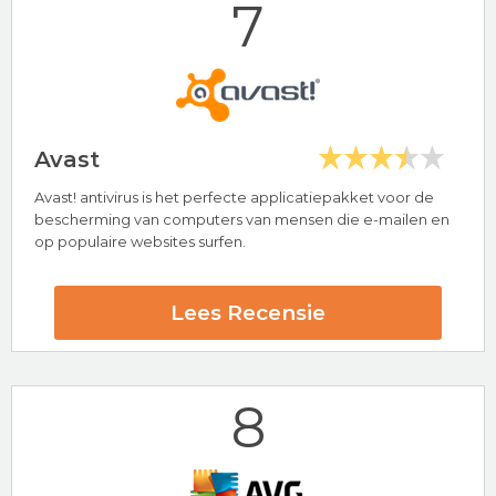
7
Bezoek nu Avira
Avast
Avast! antivirus is het perfecte applicatiepakket voor de
Hoogtepunten
bescherming van computers van mensen die e-mailen en
op populaire websites surfen.
24/7 klantenservice
Bekend merk
Norton Beoordeling
Lees Recensie
8
Bezoek nu Norton