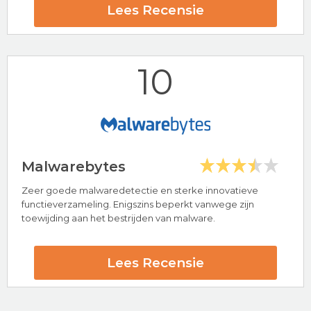
24/7 klantenservice
Lees Recensie
Populaire antivirus provider
AVG Beoordeling
10
Bezoek nu AVG
Malwarebytes
Zeer goede malwaredetectie en sterke innovatieve
Hoogtepunten
functieverzameling. Enigszins beperkt vanwege zijn
toewijding aan het bestrijden van malware.
24/7 klantenservice
30 dagen-geld-terug-garantie
Kaspersky Beoordeling
Lees Recensie