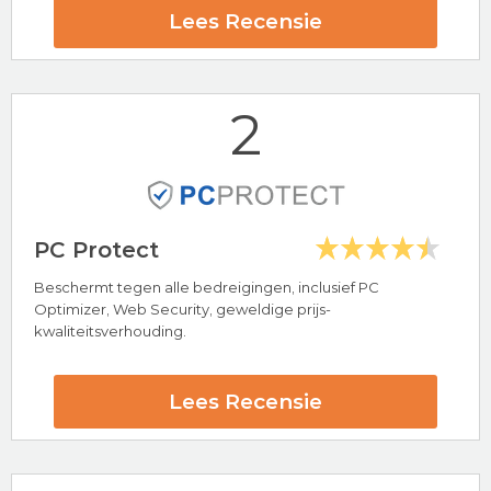
Lees Recensie
2
PC Protect
Beschermt tegen alle bedreigingen, inclusief PC
Optimizer, Web Security, geweldige prijs-
Hoogtepunten
kwaliteitsverhouding.
Bescherming voor Windows, Mac, Android & iOS
Bescherming tegen Malware, Adware & Spyware
24/7 klantenservice
Lees Recensie
100% Gratis Antivirus Software
Total AV Beoordeling