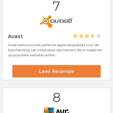
7
Bezoek nu Avira
Avast
Avast! antivirus is het perfecte applicatiepakket voor de
Hoogtepunten
bescherming van computers van mensen die e-mailen en
op populaire websites surfen.
24/7 klantenservice
Bekend merk
Norton Beoordeling
Lees Recensie
8
Bezoek nu Norton