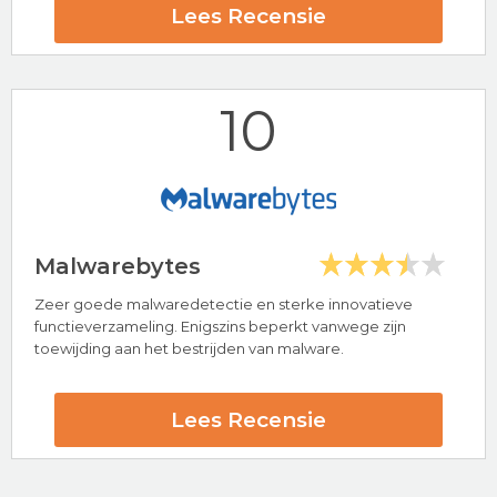
24/7 klantenservice
Lees Recensie
Populaire antivirus provider
AVG Beoordeling
10
Bezoek nu AVG
Malwarebytes
Zeer goede malwaredetectie en sterke innovatieve
Hoogtepunten
functieverzameling. Enigszins beperkt vanwege zijn
toewijding aan het bestrijden van malware.
24/7 klantenservice
30 dagen-geld-terug-garantie
Kaspersky Beoordeling
Lees Recensie