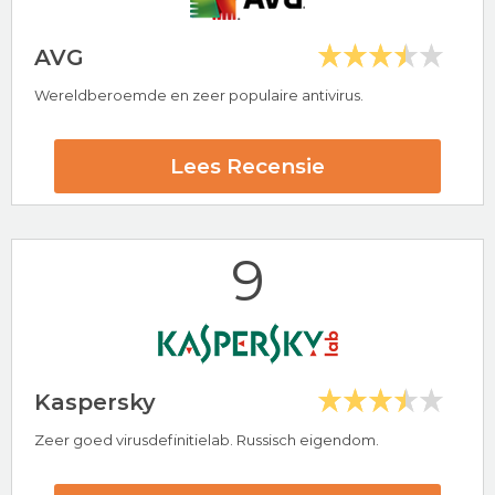
AVG
Wereldberoemde en zeer populaire antivirus.
Hoogtepunten
30 dagen-geld-terug-garantie
Lees Recensie
Populaire antivirus provider
Avast Beoordeling
9
Bezoek nu Avast
Kaspersky
Zeer goed virusdefinitielab. Russisch eigendom.
Hoogtepunten