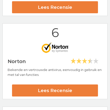
24/7 klantenservice
Lees Recensie
30 dagen-geld-terug-garantie
Bitdefender Beoordeling
6
Bezoek nu Bitdefender
Norton
Bekende en vertrouwde antivirus, eenvoudig in gebruik en
Hoogtepunten
met tal van functies.
30-Day Money Back Guarantee
AV-Test Certified
Lees Recensie
Avira Beoordeling