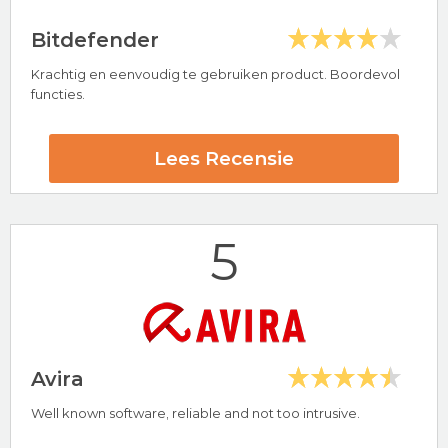
Bitdefender
Krachtig en eenvoudig te gebruiken product. Boordevol
Hoogtepunten
functies.
24/7 klantenservice
30 dagen-geld-terug-garantie
Lees Recensie
McAfee Beoordeling
5
Bezoek nu McAfee
Avira
Well known software, reliable and not too intrusive.
Hoogtepunten