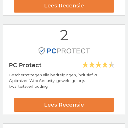
Lees Recensie
2
PC Protect
Beschermt tegen alle bedreigingen, inclusief PC
Optimizer, Web Security, geweldige prijs-
Hoogtepunten
kwaliteitsverhouding.
Bescherming voor Windows, Mac, Android & iOS
Bescherming tegen Malware, Adware & Spyware
24/7 klantenservice
Lees Recensie
100% Gratis Antivirus Software
Total AV Beoordeling