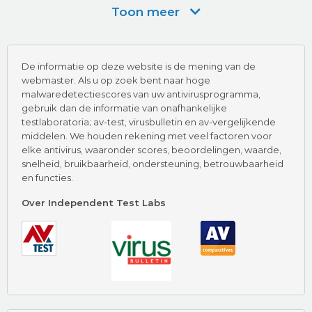
Toon meer
Bezoek nu Kaspersky
De informatie op deze website is de mening van de
webmaster. Als u op zoek bent naar hoge
malwaredetectiescores van uw antivirusprogramma,
gebruik dan de informatie van onafhankelijke
testlaboratoria; av-test, virusbulletin en av-vergelijkende
middelen. We houden rekening met veel factoren voor
Hoogtepunten
elke antivirus, waaronder scores, beoordelingen, waarde,
snelheid, bruikbaarheid, ondersteuning, betrouwbaarheid
Dedicated To Malware
en functies.
AV-Test Certified
Malwarebytes Beoordeling
Over Independent Test Labs
Bezoek nu Malwarebytes