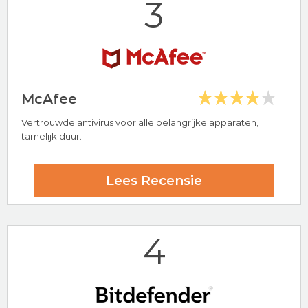
3
Bezoek nu Total AV
McAfee
Vertrouwde antivirus voor alle belangrijke apparaten,
Hoogtepunten
tamelijk duur.
24/7 klantenservice
30 dagen-geld-terug-garantie
Lees Recensie
PC Protect Beoordeling
4
Bezoek nu PC Protect