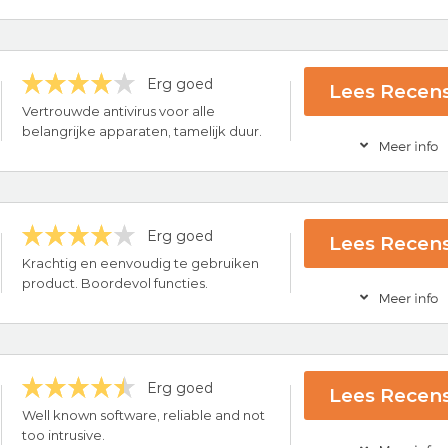
Erg goed
Lees Recens
ce
Vertrouwde antivirus voor alle
rug-garantie
belangrijke apparaten, tamelijk duur.
ing
Bezoek nu ScanG
Erg goed
Lees Recens
ce
Krachtig en eenvoudig te gebruiken
rug-garantie
product. Boordevol functies.
Bezoek nu McA
Erg goed
Lees Recens
ce
Well known software, reliable and not
rug-garantie
too intrusive.
Bezoek nu Bitdef