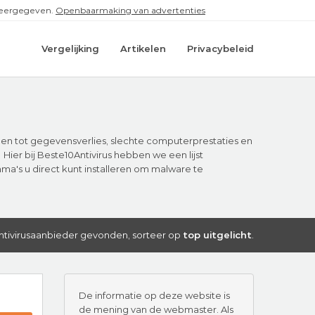
 weergegeven.
Openbaarmaking van advertenties
Vergelijking
Artikelen
Privacybeleid
den tot gegevensverlies, slechte computerprestaties en
ier bij Beste10Antivirus hebben we een lijst
a's u direct kunt installeren om malware te
ntivirusaanbieder gevonden, sorteer op
top uitgelicht
.
De informatie op deze website is
de mening van de webmaster. Als