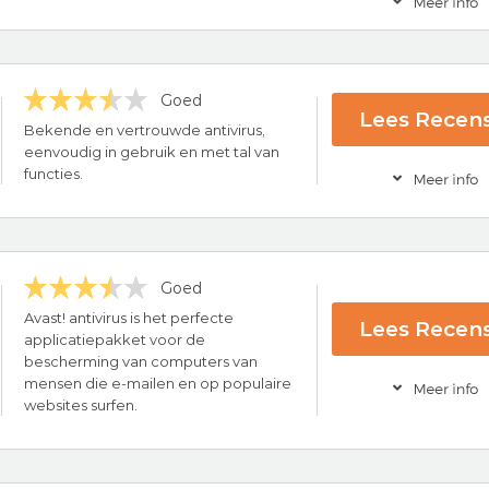
ling
Goed
Lees Recens
ck Guarantee
Bekende en vertrouwde antivirus,
eenvoudig in gebruik en met tal van
Bezoek nu Avi
functies.
Goed
ce
Avast! antivirus is het perfecte
Lees Recens
applicatiepakket voor de
bescherming van computers van
Bezoek nu Nor
mensen die e-mailen en op populaire
websites surfen.