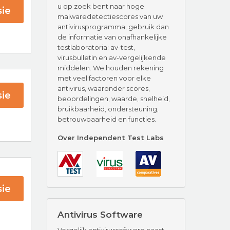
u op zoek bent naar hoge
ie
malwaredetectiescores van uw
antivirusprogramma, gebruik dan
de informatie van onafhankelijke
testlaboratoria; av-test,
virusbulletin en av-vergelijkende
middelen. We houden rekening
met veel factoren voor elke
antivirus, waaronder scores,
ie
beoordelingen, waarde, snelheid,
bruikbaarheid, ondersteuning,
betrouwbaarheid en functies.
 AV
Over Independent Test Labs
ie
Antivirus Software
tect
Vergelijk antivirussoftware naast