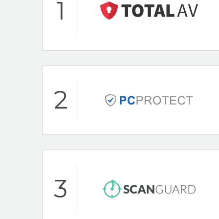
1
Hoogtepunten
Bescherming voor
2
Bescherming teg
24/7 klantenservi
100% Gratis Antivi
Total AV Beoordeling
Hoogtepunten
3
24/7 klantenservi
30 dagen-geld-te
PC Protect Beoordel