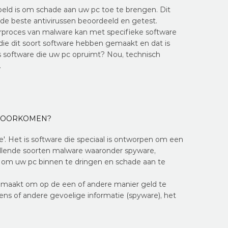
eld is om schade aan uw pc toe te brengen. Dit
 de beste antivirussen beoordeeld en getest.
erproces van malware kan met specifieke software
 die dit soort software hebben gemaakt en dat is
s software die uw pc opruimt? Nou, technisch
…
/VOORKOMEN?
re'. Het is software die speciaal is ontworpen om een
illende soorten malware waaronder spyware,
s om uw pc binnen te dringen en schade aan te
aakt om op de een of andere manier geld te
ns of andere gevoelige informatie (spyware), het