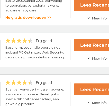
Beste virusscanner 2025, eenvoudig
Lees Recens
te gebruiken, verwijdert malware,
adware en spyware.
Nu gratis downloaden >>
Erg goed
 Windows, Mac, Android & iOS
Lees Recens
en Malware, Adware & Spyware
Beschermt tegen alle bedreigingen,
ce
inclusief PC Optimizer, Web Security,
rus Software
geweldige prijs-kwaliteitsverhouding.
Bezoek nu Total
Erg goed
Lees Recens
ce
Scant en verwijdert virussen, adware,
rug-garantie
spyware en malware. Bevat gratis
snelheidsboostgereedschap, een
ing
Bezoek nu PC Pro
geweldig product.