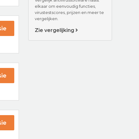
elkaar om eenvoudig functies,
virustestscores, prijzen en meer te
vergelijken.
ie
Zie vergelijking
uard
ie
fee
ie
ender