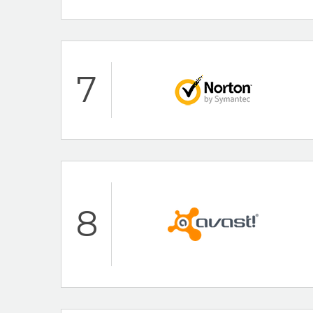
Bitdefender Beoorde
Hoogtepunten
7
30-Day Money Ba
AV-Test Certified
Avira Beoordeling
Hoogtepunten
24/7 klantenservi
8
Bekend merk
Norton Beoordeling