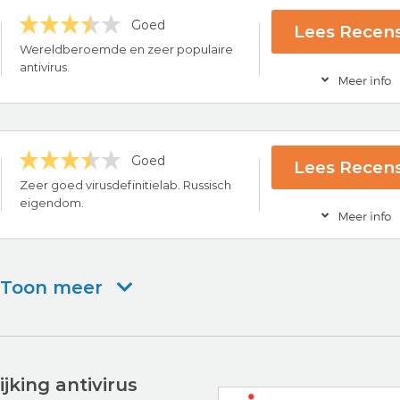
Goed
Lees Recens
rug-garantie
Wereldberoemde en zeer populaire
s provider
antivirus.
Bezoek nu Ava
Goed
Lees Recens
ce
Zeer goed virusdefinitielab. Russisch
s provider
eigendom.
Bezoek nu AV
Toon meer
ce
rug-garantie
ng
Bezoek nu Kaspe
ijking antivirus