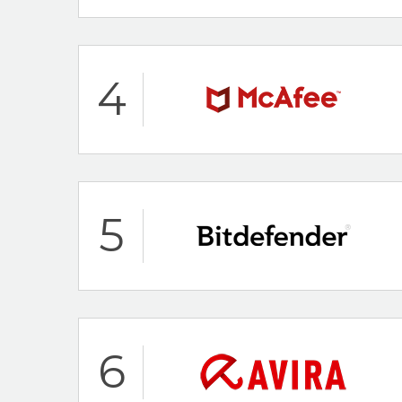
Hoogtepunten
4
24/7 klantenservi
30 dagen-geld-te
ScanGuard Beoordel
Hoogtepunten
5
24/7 klantenservi
30 dagen-geld-te
McAfee Beoordeling
Hoogtepunten
6
24/7 klantenservi
30 dagen-geld-te