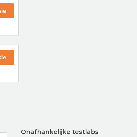
ie
st
ie
G
rsky
Onafhankelijke testlabs