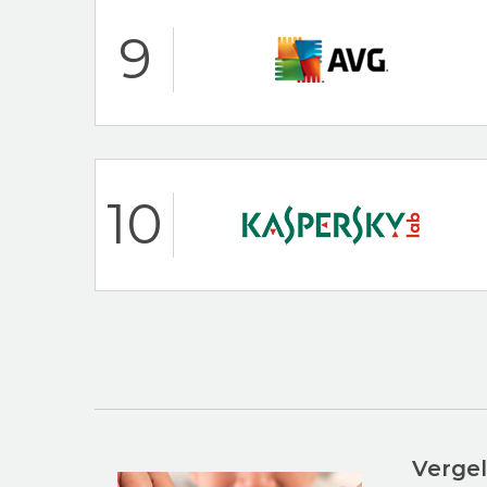
Hoogtepunten
9
30 dagen-geld-te
Populaire antiviru
Avast Beoordeling
Hoogtepunten
10
24/7 klantenservi
Populaire antiviru
AVG Beoordeling
Hoogtepunten
24/7 klantenservi
30 dagen-geld-te
Kaspersky Beoordeli
Vergel