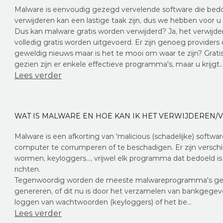
Malware is eenvoudig gezegd vervelende software die bedo
verwijderen kan een lastige taak zijn, dus we hebben voor u
Dus kan malware gratis worden verwijderd? Ja, het verwijd
volledig gratis worden uitgevoerd. Er zijn genoeg providers
geweldig nieuws maar is het te mooi om waar te zijn? Grati
gezien zijn er enkele effectieve programma's, maar u krijgt
Lees verder
WAT IS MALWARE EN HOE KAN IK HET VERWIJDEREN
Malware is een afkorting van 'malicious (schadelijke) softwa
computer te corrumperen of te beschadigen. Er zijn versch
wormen, keyloggers..., vrijwel elk programma dat bedoeld i
richten.
Tegenwoordig worden de meeste malwareprogramma's gem
genereren, of dit nu is door het verzamelen van bankgegeve
loggen van wachtwoorden (keyloggers) of het be…
Lees verder