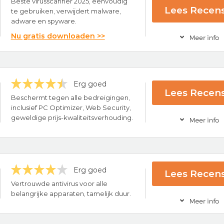
Beste virusscanner 2025, eenvoudig
Lees Recens
te gebruiken, verwijdert malware,
adware en spyware.
Nu gratis downloaden >>
Erg goed
 Windows, Mac, Android & iOS
Lees Recens
en Malware, Adware & Spyware
Beschermt tegen alle bedreigingen,
ce
inclusief PC Optimizer, Web Security,
rus Software
geweldige prijs-kwaliteitsverhouding.
Bezoek nu Total
Erg goed
Lees Recens
ce
Vertrouwde antivirus voor alle
rug-garantie
belangrijke apparaten, tamelijk duur.
ing
Bezoek nu PC Pro