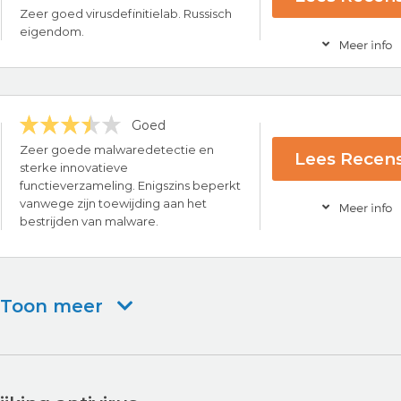
ce
Zeer goed virusdefinitielab. Russisch
s provider
eigendom.
Bezoek nu AV
Goed
ce
Zeer goede malwaredetectie en
Lees Recens
rug-garantie
sterke innovatieve
functieverzameling. Enigszins beperkt
ng
Bezoek nu Kaspe
vanwege zijn toewijding aan het
bestrijden van malware.
Toon meer
lware
eling
Bezoek nu Malwar