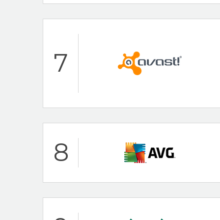
Hoogtepunten
24/7 klantenservi
7
Bekend merk
Norton Beoordeling
Hoogtepunten
8
30 dagen-geld-te
Populaire antiviru
Avast Beoordeling
Hoogtepunten