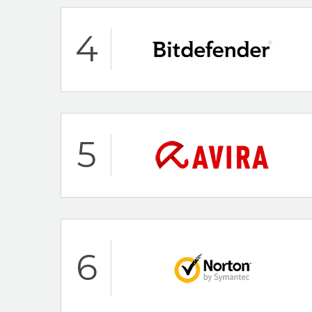
Hoogtepunten
4
24/7 klantenservi
30 dagen-geld-te
McAfee Beoordeling
Hoogtepunten
5
24/7 klantenservi
30 dagen-geld-te
Bitdefender Beoorde
Hoogtepunten
6
30-Day Money Ba
AV-Test Certified
Avira Beoordeling