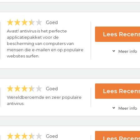
Goed
ce
Avast! antivirus is het perfecte
Lees Recens
applicatiepakket voor de
bescherming van computers van
Bezoek nu Nor
mensen die e-mailen en op populaire
websites surfen.
Goed
Lees Recens
rug-garantie
Wereldberoemde en zeer populaire
s provider
antivirus.
Bezoek nu Ava
Goed
Lees Recens