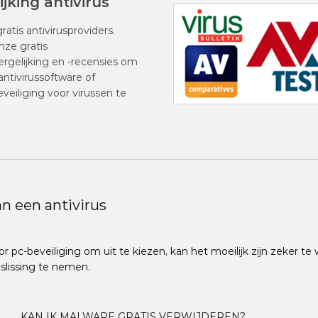
ijking antivirus
gratis antivirusproviders.
nze gratis
vergelijking en -recensies om
antivirussoftware of
eveiliging voor virussen te
n een antivirus
pc-beveiliging om uit te kiezen, kan het moeilijk zijn zeker te w
slissing te nemen.
KAN IK MALWARE GRATIS VERWIJDEREN?