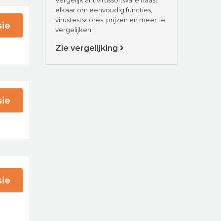
elkaar om eenvoudig functies,
virustestscores, prijzen en meer te
ie
vergelijken.
Zie vergelijking
fee
ie
ender
ie
ra