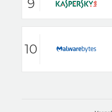
9
24/7 klantenservi
Populaire antiviru
AVG Beoordeling
Hoogtepunten
24/7 klantenservi
10
30 dagen-geld-te
Kaspersky Beoordeli
Hoogtepunten
Dedicated To Ma
AV-Test Certified
Malwarebytes Beoord