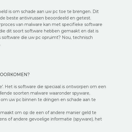
eld is om schade aan uw pc toe te brengen. Dit
 de beste antivirussen beoordeeld en getest.
erproces van malware kan met specifieke software
 die dit soort software hebben gemaakt en dat is
s software die uw pc opruimt? Nou, technisch
…
/VOORKOMEN?
re'. Het is software die speciaal is ontworpen om een
illende soorten malware waaronder spyware,
s om uw pc binnen te dringen en schade aan te
aakt om op de een of andere manier geld te
ns of andere gevoelige informatie (spyware), het