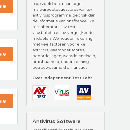
u op zoek bent naar hoge
ie
malwaredetectiescores van uw
antivirusprogramma, gebruik dan
de informatie van onafhankelijke
testlaboratoria; av-test,
virusbulletin en av-vergelijkende
middelen. We houden rekening
met veel factoren voor elke
antivirus, waaronder scores,
ie
beoordelingen, waarde, snelheid,
bruikbaarheid, ondersteuning,
betrouwbaarheid en functies.
 AV
Over Independent Test Labs
ie
Antivirus Software
tect
Vergelijk antivirussoftware naast