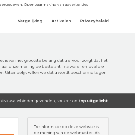
 weergegeven.
Openbaarmaking van advertenties
Vergelijking
Artikelen
Privacybeleid
t is van het grootste belang dat u ervoor zorgt dat het
et naar onze mening de beste anti malware removal die
. Uiteindelijk willen we dat u wordt beschermd tegen
antivirusaanbieder gevonden, sorteer op
top uitgelicht
.
De informatie op deze website is
de mening van de webmaster. Als