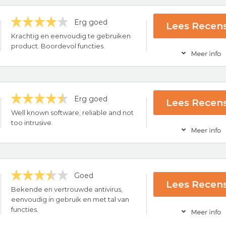
Erg goed
Lees Recens
ce
Krachtig en eenvoudig te gebruiken
rug-garantie
product. Boordevol functies.
Bezoek nu McA
Erg goed
Lees Recens
ce
Well known software, reliable and not
rug-garantie
too intrusive.
Bezoek nu Bitdef
ling
Goed
Lees Recens
ck Guarantee
Bekende en vertrouwde antivirus,
eenvoudig in gebruik en met tal van
Bezoek nu Avi
functies.