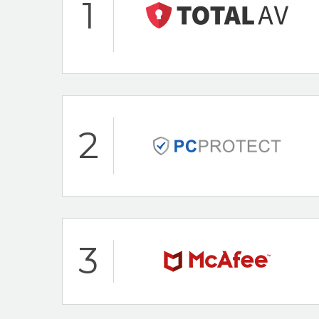
1
Hoogtepunten
Bescherming voor
2
Bescherming teg
24/7 klantenservi
100% Gratis Antivi
Total AV Beoordeling
Hoogtepunten
3
24/7 klantenservi
30 dagen-geld-te
PC Protect Beoordel