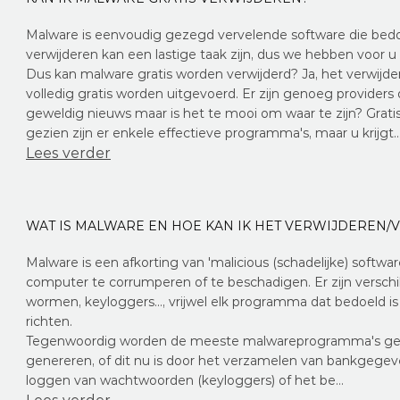
Malware is eenvoudig gezegd vervelende software die bedo
verwijderen kan een lastige taak zijn, dus we hebben voor u
Dus kan malware gratis worden verwijderd? Ja, het verwijd
volledig gratis worden uitgevoerd. Er zijn genoeg providers
geweldig nieuws maar is het te mooi om waar te zijn? Grati
gezien zijn er enkele effectieve programma's, maar u krijgt
Lees verder
WAT IS MALWARE EN HOE KAN IK HET VERWIJDEREN
Malware is een afkorting van 'malicious (schadelijke) softwa
computer te corrumperen of te beschadigen. Er zijn versch
wormen, keyloggers..., vrijwel elk programma dat bedoeld i
richten.
Tegenwoordig worden de meeste malwareprogramma's gem
genereren, of dit nu is door het verzamelen van bankgegeve
loggen van wachtwoorden (keyloggers) of het be…