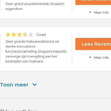
ce
Zeer goed virusdefinitielab. Russisch
s provider
eigendom.
Bezoek nu AV
Goed
ce
Zeer goede malwaredetectie en
Lees Recens
rug-garantie
sterke innovatieve
functieverzameling. Enigszins beperkt
ng
Bezoek nu Kaspe
vanwege zijn toewijding aan het
bestrijden van malware.
Toon meer
lware
eling
Bezoek nu Malwar