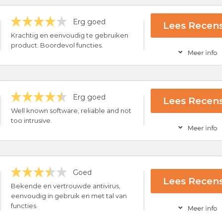
Erg goed
Lees Recens
ce
Krachtig en eenvoudig te gebruiken
rug-garantie
product. Boordevol functies.
Bezoek nu McA
Erg goed
Lees Recens
ce
Well known software, reliable and not
rug-garantie
too intrusive.
Bezoek nu Bitdef
ling
Goed
Lees Recens
ck Guarantee
Bekende en vertrouwde antivirus,
eenvoudig in gebruik en met tal van
Bezoek nu Avi
functies.