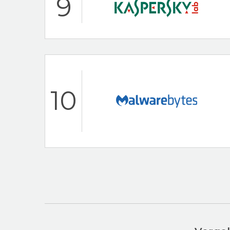
9
24/7 klantenservi
Populaire antiviru
AVG Beoordeling
Hoogtepunten
24/7 klantenservi
10
30 dagen-geld-te
Kaspersky Beoordeli
Hoogtepunten
Dedicated To Ma
AV-Test Certified
Malwarebytes Beoord