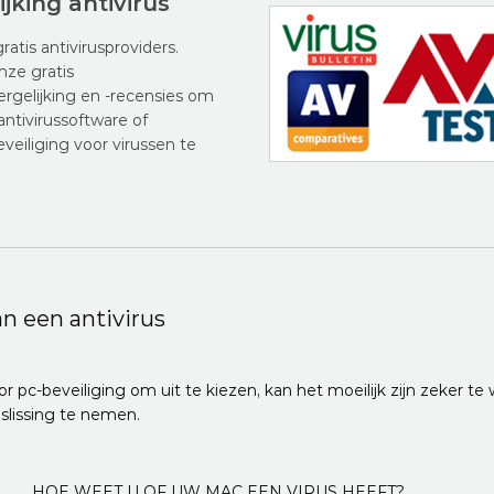
ijking antivirus
gratis antivirusproviders.
nze gratis
vergelijking en -recensies om
antivirussoftware of
eveiliging voor virussen te
n een antivirus
pc-beveiliging om uit te kiezen, kan het moeilijk zijn zeker te w
slissing te nemen.
HOE WEET U OF UW MAC EEN VIRUS HEEFT?