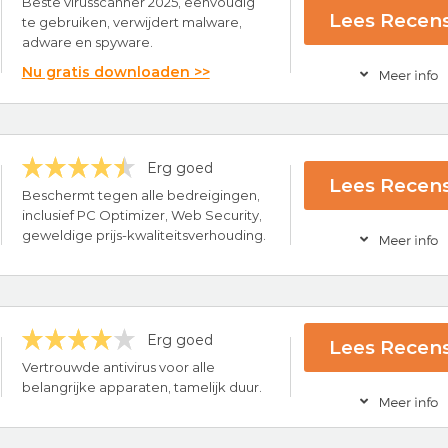
Beste virusscanner 2025, eenvoudig
Lees Recens
te gebruiken, verwijdert malware,
adware en spyware.
Nu gratis downloaden >>
Erg goed
 Windows, Mac, Android & iOS
Lees Recens
en Malware, Adware & Spyware
Beschermt tegen alle bedreigingen,
ce
inclusief PC Optimizer, Web Security,
rus Software
geweldige prijs-kwaliteitsverhouding.
Bezoek nu Total
Erg goed
Lees Recens
ce
Vertrouwde antivirus voor alle
rug-garantie
belangrijke apparaten, tamelijk duur.
ing
Bezoek nu PC Pro