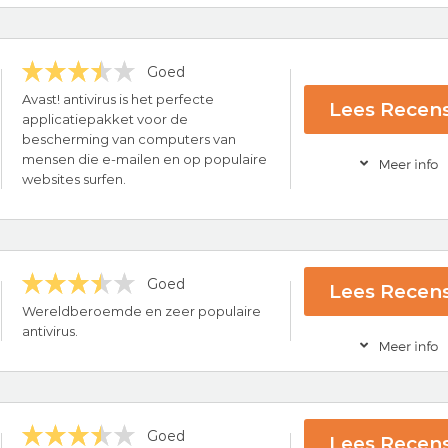
Goed
ce
Avast! antivirus is het perfecte
Lees Recens
applicatiepakket voor de
bescherming van computers van
Bezoek nu Nor
mensen die e-mailen en op populaire
websites surfen.
Goed
Lees Recens
rug-garantie
Wereldberoemde en zeer populaire
s provider
antivirus.
Bezoek nu Ava
Goed
Lees Recens