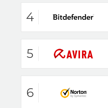
Hoogtepunten
4
24/7 klantenservi
30 dagen-geld-te
McAfee Beoordeling
Hoogtepunten
5
24/7 klantenservi
30 dagen-geld-te
Bitdefender Beoorde
Hoogtepunten
6
30-Day Money Ba
AV-Test Certified
Avira Beoordeling