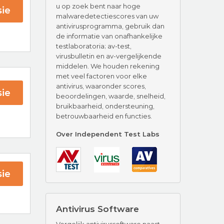
u op zoek bent naar hoge
ie
malwaredetectiescores van uw
antivirusprogramma, gebruik dan
de informatie van onafhankelijke
testlaboratoria; av-test,
virusbulletin en av-vergelijkende
middelen. We houden rekening
met veel factoren voor elke
antivirus, waaronder scores,
ie
beoordelingen, waarde, snelheid,
bruikbaarheid, ondersteuning,
betrouwbaarheid en functies.
 AV
Over Independent Test Labs
ie
Antivirus Software
tect
Vergelijk antivirussoftware naast