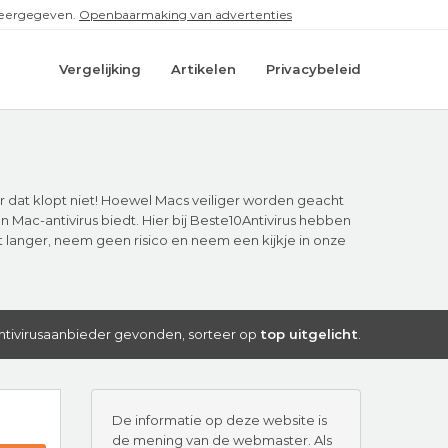
 weergegeven.
Openbaarmaking van advertenties
Vergelijking
Artikelen
Privacybeleid
r dat klopt niet! Hoewel Macs veiliger worden geacht
 Mac-antivirus biedt. Hier bij Beste10Antivirus hebben
 langer, neem geen risico en neem een kijkje in onze
ntivirusaanbieder gevonden, sorteer op
top uitgelicht
.
De informatie op deze website is
de mening van de webmaster. Als