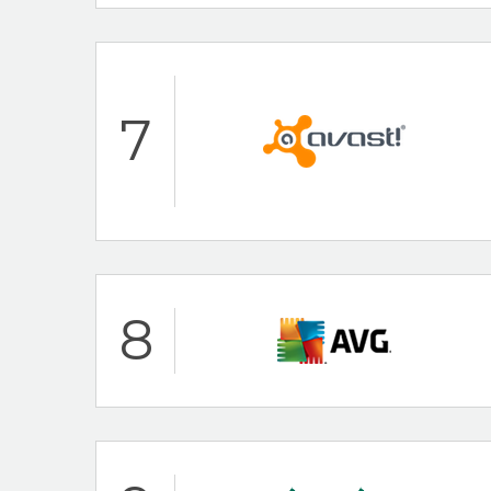
Hoogtepunten
24/7 klantenservi
7
Bekend merk
Norton Beoordeling
Hoogtepunten
8
30 dagen-geld-te
Populaire antiviru
Avast Beoordeling
Hoogtepunten