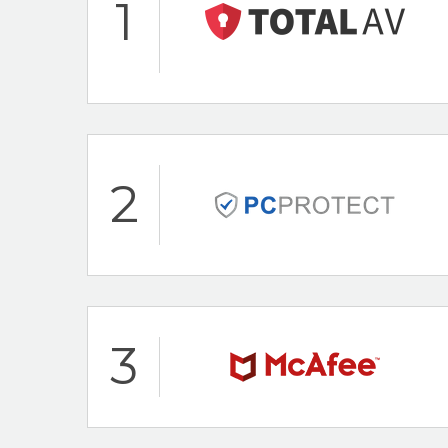
1
Hoogtepunten
Bescherming voor
2
Bescherming teg
24/7 klantenservi
100% Gratis Antivi
Total AV Beoordeling
Hoogtepunten
3
24/7 klantenservi
30 dagen-geld-te
PC Protect Beoordel