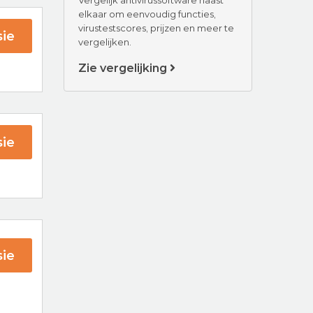
elkaar om eenvoudig functies,
virustestscores, prijzen en meer te
ie
vergelijken.
Zie vergelijking
fee
ie
ender
ie
ra