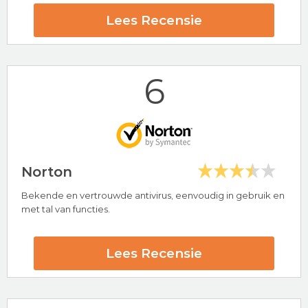
24/7 klantenservice
Lees Recensie
30 dagen-geld-terug-garantie
Bitdefender Beoordeling
6
Bezoek nu Bitdefender
Norton
Bekende en vertrouwde antivirus, eenvoudig in gebruik en
Hoogtepunten
met tal van functies.
30-Day Money Back Guarantee
AV-Test Certified
Lees Recensie
Avira Beoordeling