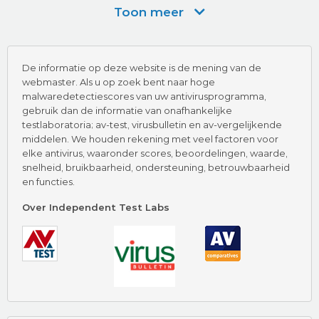
Toon meer
Bezoek nu Kaspersky
De informatie op deze website is de mening van de
webmaster. Als u op zoek bent naar hoge
malwaredetectiescores van uw antivirusprogramma,
gebruik dan de informatie van onafhankelijke
testlaboratoria; av-test, virusbulletin en av-vergelijkende
middelen. We houden rekening met veel factoren voor
Hoogtepunten
elke antivirus, waaronder scores, beoordelingen, waarde,
snelheid, bruikbaarheid, ondersteuning, betrouwbaarheid
Dedicated To Malware
en functies.
AV-Test Certified
Malwarebytes Beoordeling
Over Independent Test Labs
Bezoek nu Malwarebytes