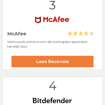
3
Bezoek nu Total AV
McAfee
Vertrouwde antivirus voor alle belangrijke apparaten,
Hoogtepunten
tamelijk duur.
24/7 klantenservice
30 dagen-geld-terug-garantie
Lees Recensie
PC Protect Beoordeling
4
Bezoek nu PC Protect