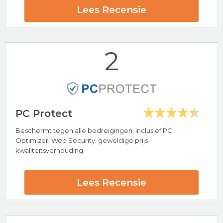
Lees Recensie
2
PC Protect
Beschermt tegen alle bedreigingen, inclusief PC
Optimizer, Web Security, geweldige prijs-
Hoogtepunten
kwaliteitsverhouding.
Bescherming voor Windows, Mac, Android & iOS
Bescherming tegen Malware, Adware & Spyware
24/7 klantenservice
Lees Recensie
100% Gratis Antivirus Software
Total AV Beoordeling