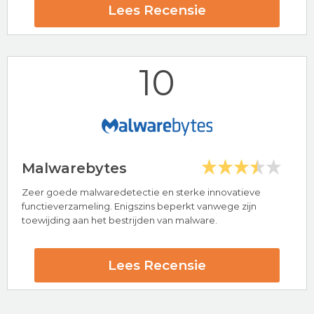
24/7 klantenservice
Lees Recensie
Populaire antivirus provider
AVG Beoordeling
10
Bezoek nu AVG
Malwarebytes
Zeer goede malwaredetectie en sterke innovatieve
Hoogtepunten
functieverzameling. Enigszins beperkt vanwege zijn
toewijding aan het bestrijden van malware.
24/7 klantenservice
30 dagen-geld-terug-garantie
Kaspersky Beoordeling
Lees Recensie