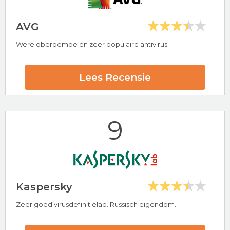
AVG
Wereldberoemde en zeer populaire antivirus.
Hoogtepunten
30 dagen-geld-terug-garantie
Lees Recensie
Populaire antivirus provider
Avast Beoordeling
9
Bezoek nu Avast
Kaspersky
Zeer goed virusdefinitielab. Russisch eigendom.
Hoogtepunten