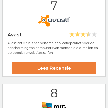
7
Bezoek nu Avira
Avast
Avast! antivirus is het perfecte applicatiepakket voor de
Hoogtepunten
bescherming van computers van mensen die e-mailen en
op populaire websites surfen.
24/7 klantenservice
Bekend merk
Norton Beoordeling
Lees Recensie
8
Bezoek nu Norton