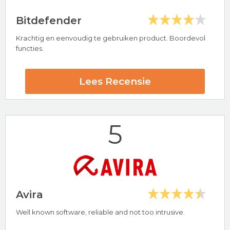
Bitdefender
Krachtig en eenvoudig te gebruiken product. Boordevol
Hoogtepunten
functies.
24/7 klantenservice
30 dagen-geld-terug-garantie
Lees Recensie
McAfee Beoordeling
5
Bezoek nu McAfee
Avira
Well known software, reliable and not too intrusive.
Hoogtepunten