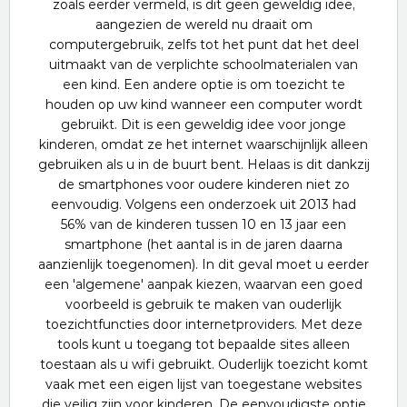
zoals eerder vermeld, is dit geen geweldig idee,
aangezien de wereld nu draait om
computergebruik, zelfs tot het punt dat het deel
uitmaakt van de verplichte schoolmaterialen van
een kind. Een andere optie is om toezicht te
houden op uw kind wanneer een computer wordt
gebruikt. Dit is een geweldig idee voor jonge
kinderen, omdat ze het internet waarschijnlijk alleen
gebruiken als u in de buurt bent. Helaas is dit dankzij
de smartphones voor oudere kinderen niet zo
eenvoudig. Volgens een onderzoek uit 2013 had
56% van de kinderen tussen 10 en 13 jaar een
smartphone (het aantal is in de jaren daarna
aanzienlijk toegenomen). In dit geval moet u eerder
een 'algemene' aanpak kiezen, waarvan een goed
voorbeeld is gebruik te maken van ouderlijk
toezichtfuncties door internetproviders. Met deze
tools kunt u toegang tot bepaalde sites alleen
toestaan als u wifi gebruikt. Ouderlijk toezicht komt
vaak met een eigen lijst van toegestane websites
die veilig zijn voor kinderen. De eenvoudigste optie