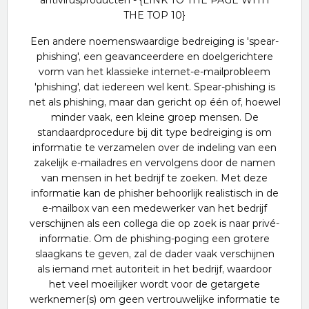
antivirusproducten - {LINK TO THE PAGE WITH
THE TOP 10}
Een andere noemenswaardige bedreiging is 'spear-
phishing', een geavanceerdere en doelgerichtere
vorm van het klassieke internet-e-mailprobleem
'phishing', dat iedereen wel kent. Spear-phishing is
net als phishing, maar dan gericht op één of, hoewel
minder vaak, een kleine groep mensen. De
standaardprocedure bij dit type bedreiging is om
informatie te verzamelen over de indeling van een
zakelijk e-mailadres en vervolgens door de namen
van mensen in het bedrijf te zoeken. Met deze
informatie kan de phisher behoorlijk realistisch in de
e-mailbox van een medewerker van het bedrijf
verschijnen als een collega die op zoek is naar privé-
informatie. Om de phishing-poging een grotere
slaagkans te geven, zal de dader vaak verschijnen
als iemand met autoriteit in het bedrijf, waardoor
het veel moeilijker wordt voor de getargete
werknemer(s) om geen vertrouwelijke informatie te